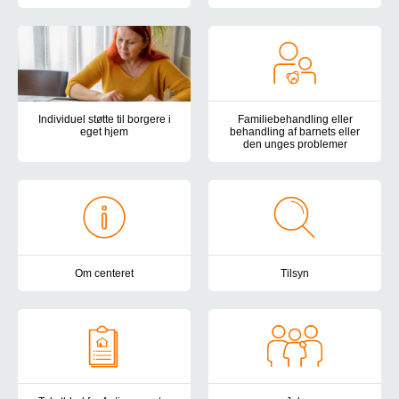
Autismecenter Syddanmark har døgntilbud til børn og unge med au
Autismecenter Syddanmarks boti
Individuel støtte til borgere i
Familiebehandling eller
eget hjem
behandling af barnets eller
den unges problemer
Botilbuddene Holmehøj, Kirkevej og Teglgårdsparken tilbyder støtte
Vi tilbyder en forebyggende og 
Om centeret
Tilsyn
Autismecenter Syddanmark har botilbud, samvær- og aktivitetstilbud
Autismecenter Syddanmark er und