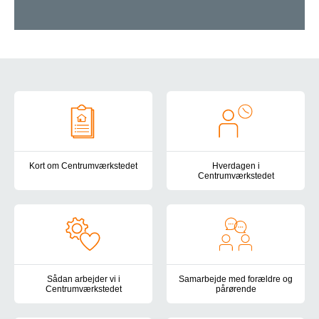
Om Centrumværkstedet
Kort om Centrumværkstedet
Hverdagen i
Centrumværkstedet
Her kan du læse helt kort om Centrumværkstedet, vores målgruppe
Dagligdagen i Centrumværkstedet
Sådan arbejder vi i
Samarbejde med forældre og
Centrumværkstedet
pårørende
Læs her om de faglige metoder og tilgange, vi arbejder med på 
I Centrumværkstedets ser vi pår