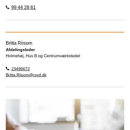
99 44 28 61
Britta Riisom
Afdelingsleder
Holmehøj, Hus B og Centrumværkstedet
23496672
Britta.Riisom@rsyd.dk