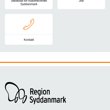
Takstblad for Autismecenter
Job
Syddanmark
Har du lyst, gejst og kompetenc
Her finder du taksterne for Autismecenter Syddanmark.
Kontakt
Du er altid velkommen til at kontakte Autismecenter Syddanmark. H