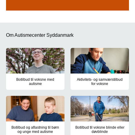
Om Autismecenter Syddanmark
Botilbud til voksne med
Aktivitets- og samværstilbud
autisme
for voksne
Holmehøj i Ringe, Kirkevej i Kværndrup og Nymarksvej i Frederi
Centrumværkstedet, Nymarksvej 
Botilbud og aflastning til børn
Botilbud til voksne blinde eller
og unge med autisme
døvblinde