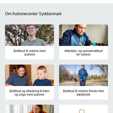
Om Autismecenter Syddanmark
Botilbud til voksne med
Aktivitets- og samværstilbud
autisme
for voksne
Holmehøj i Ringe, Kirkevej i Kværndrup og Nymarksvej i Frederi
Centrumværkstedet, Nymarksvej 
Botilbud og aflastning til børn
Botilbud til voksne blinde eller
og unge med autisme
døvblinde
Autismecenter Syddanmark har døgntilbud til børn og unge med au
Autismecenter Syddanmarks boti