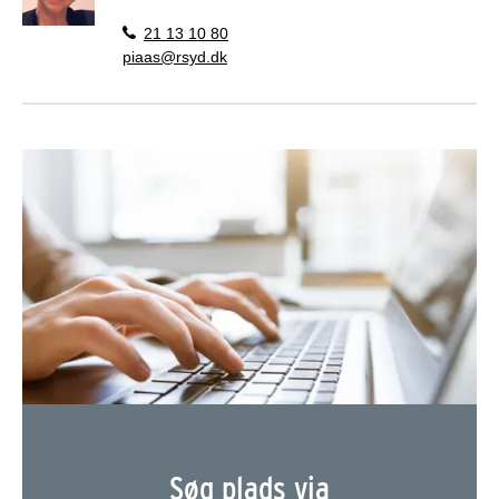
21 13 10 80
piaas@rsyd.dk
Søg plads via