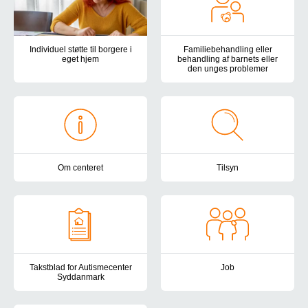
Individuel støtte til borgere i
Familiebehandling eller
eget hjem
behandling af barnets eller
den unges problemer
Botilbuddene Holmehøj, Kirkevej og Teglgårdsparken tilbyder støtte
Vi tilbyder en forebyggende og 
Om centeret
Tilsyn
Autismecenter Syddanmark har botilbud, samvær- og aktivitetstilbud
Autismecenter Syddanmark er und
Takstblad for Autismecenter
Job
Syddanmark
Har du lyst, gejst og kompetenc
Her finder du taksterne for Autismecenter Syddanmark.