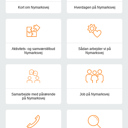
Kort om Nymarksvej
Hverdagen på Nymarksvej
Her kan du læse helt kort om Nymarksvej, vores målgruppe og vo
Vi lægger stor vægt på, at hve
Aktivitets- og samværstilbud
Sådan arbejder vi på
Nymarksvej
Nymarksvej
Aktivitets- og samværstilbud Nymarksvej er et tilbud for voksne b
På Nymarksvej arbejder vi dedik
Samarbejde med pårørende
Job på Nymarksvej
på Nymarksvej
Vil du arbejde på et højtspecial
Som pårørende er du en af vores vigtigste samarbejds- og sparri