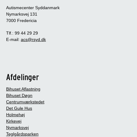
Autismecenter Syddanmark
Nymarksvej 131
7000 Fredericia
Tlf.: 99 44 29 29
E-mail:
acs@rsyd.dk
Afdelinger
Bihuset Aflastning
Bihuset Døgn
Centrumværkstedet
Det Gule Hus
Holmehøj
Kirkevej
Nymarksvej
Teglgårdsparken