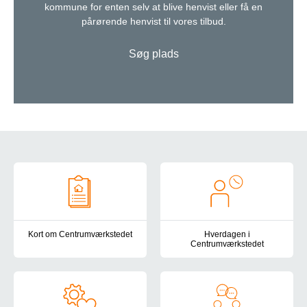
kommune for enten selv at blive henvist eller få en
pårørende henvist til vores tilbud.
Søg plads
Om Centrumværkstedet
Kort om Centrumværkstedet
Hverdagen i
Centrumværkstedet
Her kan du læse helt kort om Centrumværkstedet, vores målgruppe
Dagligdagen i Centrumværkstedet