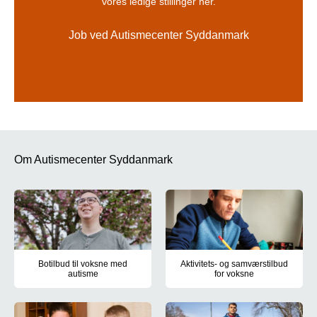
vores ledige stillinger her.
Job ved Autismecenter Syddanmark
Om Autismecenter Syddanmark
Botilbud til voksne med
Aktivitets- og samværstilbud
autisme
for voksne
Holmehøj i Ringe, Kirkevej i Kværndrup og Nymarksvej i Frederi
Centrumværkstedet, Nymarksvej 