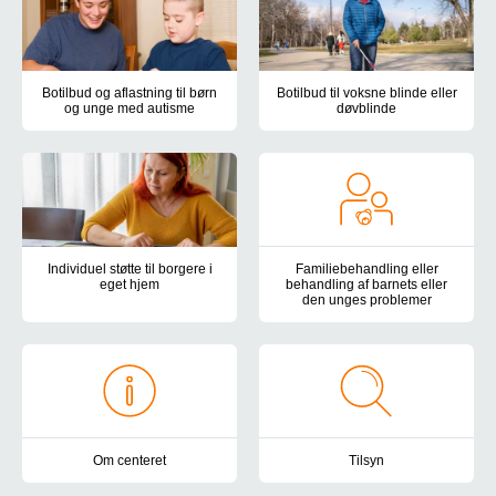
Botilbud og aflastning til børn
Botilbud til voksne blinde eller
og unge med autisme
døvblinde
Autismecenter Syddanmark har døgntilbud til børn og unge med au
Autismecenter Syddanmarks boti
Individuel støtte til borgere i
Familiebehandling eller
eget hjem
behandling af barnets eller
den unges problemer
Botilbuddene Holmehøj, Kirkevej og Teglgårdsparken tilbyder støtte
Vi tilbyder en forebyggende og 
Om centeret
Tilsyn
Autismecenter Syddanmark har botilbud, samvær- og aktivitetstilbud
Autismecenter Syddanmark er und