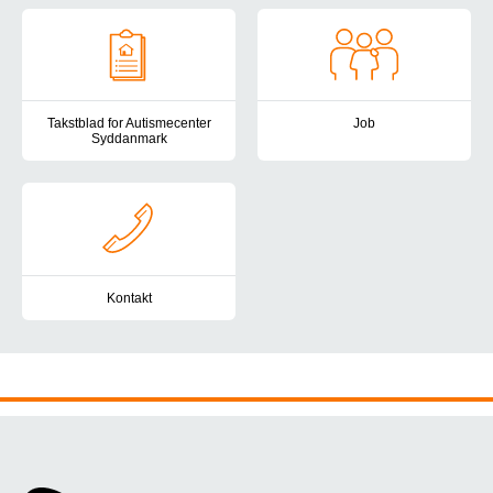
Takstblad for Autismecenter
Job
Syddanmark
Har du lyst, gejst og kompetenc
Her finder du taksterne for Autismecenter Syddanmark.
Kontakt
Du er altid velkommen til at kontakte Autismecenter Syddanmark. H