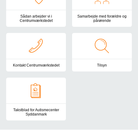
Sådan arbejder vi i
Samarbejde med forældre og
Centrumværkstedet
pårørende
Læs her om de faglige metoder og tilgange, vi arbejder med på 
I Centrumværkstedets ser vi pår
Kontakt Centrumværkstedet
Tilsyn
Du er altid velkommen til at kontakte os i Centrumværkstedet. Her
Autismecenter Syddanmark er und
Takstblad for Autismecenter
Syddanmark
Her finder du taksterne for Autismecenter Syddanmark.