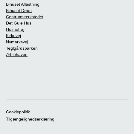
Bihuset Aflastning
Bihuset Døgn
Centrumværkstedet
Det Gule Hus
Holmehøj
Kirkevej
Nymarksvej
Teglgårdsparken
Æblehaven
Cookiepolitik
Tilgængelighedserklæring