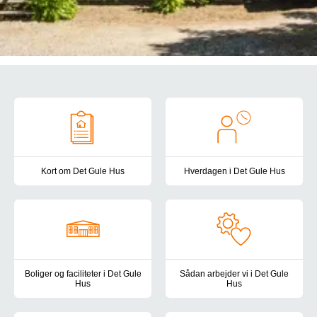
Om det Gule Hus
Kort om Det Gule Hus
Hverdagen i Det Gule Hus
Her kan du helt kort læst om Det Gule Hus, vores målgruppe og v
I Det Gule Hus har vi en daglig
Boliger og faciliteter i Det Gule
Sådan arbejder vi i Det Gule
Hus
Hus
I Det Gule Hus har vi et hjemligt miljø med stue, opholdsrum og kø
I Det Gule Hus tager vi udgang