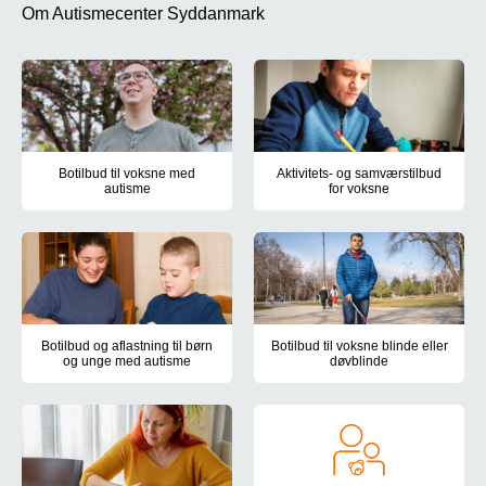
Om Autismecenter Syddanmark
Botilbud til voksne med
Aktivitets- og samværstilbud
autisme
for voksne
Holmehøj i Ringe, Kirkevej i Kværndrup og Nymarksvej i Frederi
Centrumværkstedet, Nymarksvej 
Botilbud og aflastning til børn
Botilbud til voksne blinde eller
og unge med autisme
døvblinde
Autismecenter Syddanmark har døgntilbud til børn og unge med au
Autismecenter Syddanmarks boti