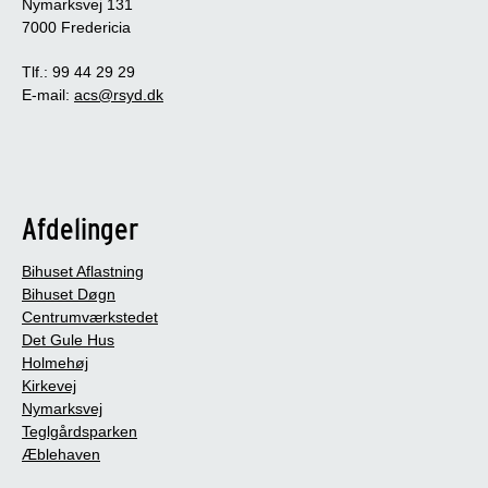
Nymarksvej 131
7000 Fredericia
Tlf.: 99 44 29 29
E-mail:
acs@rsyd.dk
Afdelinger
Bihuset Aflastning
Bihuset Døgn
Centrumværkstedet
Det Gule Hus
Holmehøj
Kirkevej
Nymarksvej
Teglgårdsparken
Æblehaven