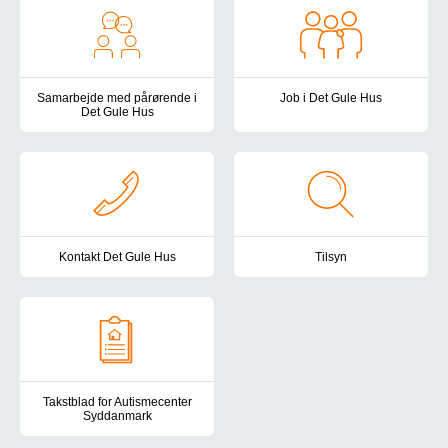
Samarbejde med pårørende i
Job i Det Gule Hus
Det Gule Hus
I Det Gule Hus er der et rigtig 
Som pårørende er du en af vores vigtigste samarbejdspartnere, og 
Kontakt Det Gule Hus
Tilsyn
Du er altid velkommen til at kontakte os i Det Gule Hus. Her finde
Autismecenter Syddanmark er und
Takstblad for Autismecenter
Syddanmark
Her finder du taksterne for Autismecenter Syddanmark.