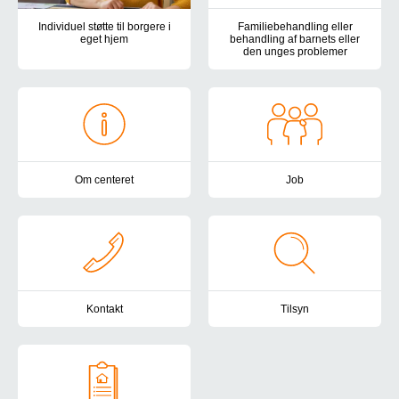
Individuel støtte til borgere i
Familiebehandling eller
eget hjem
behandling af barnets eller
den unges problemer
Botilbuddene Holmehøj, Kirkevej og Teglgårdsparken tilbyder støtte
Vi tilbyder en forebyggende og 
Om centeret
Job
Autismecenter Syddanmark har botilbud, samvær- og aktivitetstilbud
Har du lyst, gejst og kompetenc
Kontakt
Tilsyn
Du er altid velkommen til at kontakte Autismecenter Syddanmark. H
Autismecenter Syddanmark er und