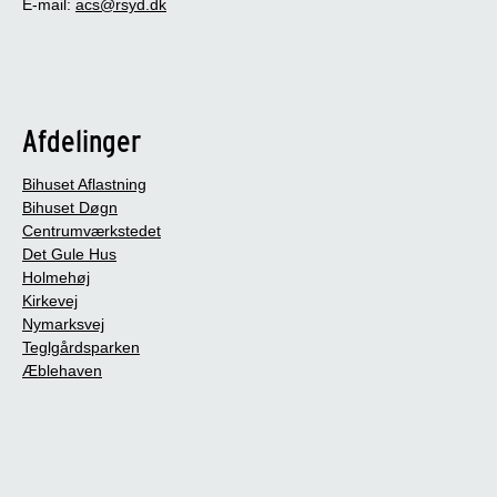
E-mail:
acs@rsyd.dk
Afdelinger
Bihuset Aflastning
Bihuset Døgn
Centrumværkstedet
Det Gule Hus
Holmehøj
Kirkevej
Nymarksvej
Teglgårdsparken
Æblehaven