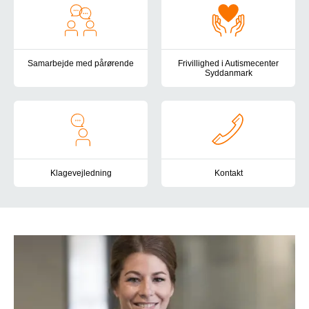
Samarbejde med pårørende
Frivillighed i Autismecenter
Syddanmark
Som pårørende er du både en betydningsfuld relation i den enkel
Som frivillig ved Autismecenter
Klagevejledning
Kontakt
Vi bestræber os på at skabe de bedste rammer for borgere på de regi
Du er altid velkommen til at ko