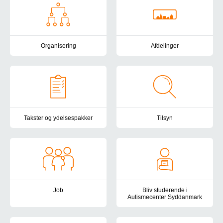
Organisering
Afdelinger
Her kan du se, hvordan Autismecenter Syddanmark er organisere
Oversigt over Autismecenter S
Takster og ydelsespakker
Tilsyn
Socialområdets takststruktur består af en basistakst og en ydels
Autismecenter Syddanmark er und
Job
Bliv studerende i
Autismecenter Syddanmark
Har du lyst, gejst og kompetencer til at arbejde med børn, unge 
Er du studerende og søger en pra