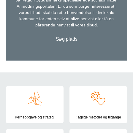
på Region Syddanmarks specialiserede socialområde:
Anmodningsportalen. Er du som borger interesseret i
vores tilbud, skal du rette henvendelse til din lokale
kommune for enten selv at blive henvist eller få en
pårørende henvist til vores tilbud.
Søg plads
Om Autismecenter Syddanmark
Kerneopgave og strategi
Faglige metoder og tilgange
Her kan du læse om Autismecenter Syddanmarks kerneopgave, st
På Autismecenter Syddanmark ta