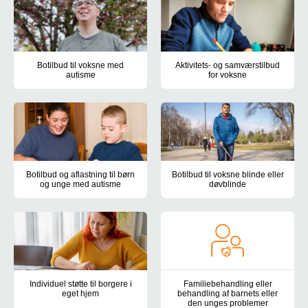
Botilbud til voksne med
Aktivitets- og samværstilbud
autisme
for voksne
Holmehøj i Ringe, Kirkevej i Kværndrup og Nymarksvej i Frederi
Centrumværkstedet, Nymarksvej 
Botilbud og aflastning til børn
Botilbud til voksne blinde eller
og unge med autisme
døvblinde
Autismecenter Syddanmark har døgntilbud til børn og unge med au
Autismecenter Syddanmarks boti
Individuel støtte til borgere i
Familiebehandling eller
eget hjem
behandling af barnets eller
den unges problemer