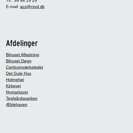
Tlf.: 99 44 29 29
E-mail:
acs@rsyd.dk
Afdelinger
Bihuset Aflastning
Bihuset Døgn
Centrumværkstedet
Det Gule Hus
Holmehøj
Kirkevej
Nymarksvej
Teglgårdsparken
Æblehaven