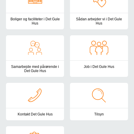
Boliger og faciliteter i Det Gule
Sådan arbejder vi i Det Gule
Hus
Hus
I Det Gule Hus har vi et hjemligt miljø med stue, opholdsrum og kø
I Det Gule Hus tager vi udgang
Samarbejde med pårørende i
Job i Det Gule Hus
Det Gule Hus
I Det Gule Hus er der et rigtig 
Som pårørende er du en af vores vigtigste samarbejdspartnere, og 
Kontakt Det Gule Hus
Tilsyn
Du er altid velkommen til at kontakte os i Det Gule Hus. Her finde
Autismecenter Syddanmark er und