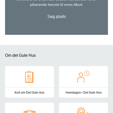
pårørende henvist til vores tilbud.
Søg plads
Om det Gule Hus
Kort om Det Gule Hus
Hverdagen i Det Gule Hus
Her kan du helt kort læst om Det Gule Hus, vores målgruppe og v
I Det Gule Hus har vi en daglig