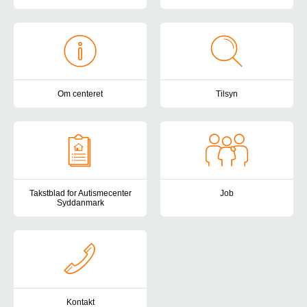
Botilbuddene Holmehøj, Kirkevej og Teglgårdsparken tilbyder støtte
Vi tilbyder en forebyggende og 
Om centeret
Tilsyn
Autismecenter Syddanmark har botilbud, samvær- og aktivitetstilbud
Autismecenter Syddanmark er und
Takstblad for Autismecenter
Job
Syddanmark
Har du lyst, gejst og kompetenc
Her finder du taksterne for Autismecenter Syddanmark.
Kontakt