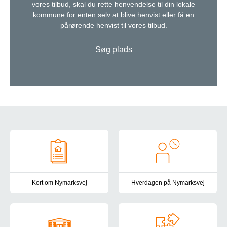
vores tilbud, skal du rette henvendelse til din lokale
kommune for enten selv at blive henvist eller få en
pårørende henvist til vores tilbud.
Søg plads
Om Nymarksvej
Kort om Nymarksvej
Hverdagen på Nymarksvej
Her kan du læse helt kort om Nymarksvej, vores målgruppe og vo
Vi lægger stor vægt på, at hve