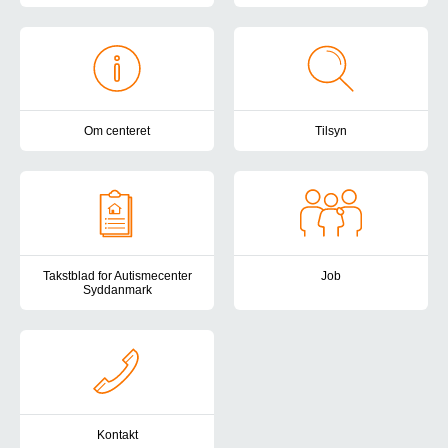
Vi tilbyder en forebyggende og 
Om centeret
Tilsyn
Autismecenter Syddanmark har botilbud, samvær- og aktivitetstilbud
Autismecenter Syddanmark er und
Takstblad for Autismecenter
Job
Syddanmark
Har du lyst, gejst og kompetenc
Her finder du taksterne for Autismecenter Syddanmark.
Kontakt