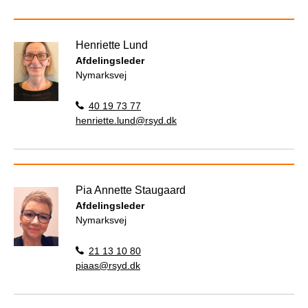
Henriette Lund
Afdelingsleder
Nymarksvej
40 19 73 77
henriette.lund@rsyd.dk
Pia Annette Staugaard
Afdelingsleder
Nymarksvej
21 13 10 80
piaas@rsyd.dk