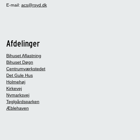
E-mail:
acs@rsyd.dk
Afdelinger
Bihuset Aflastning
Bihuset Døgn
Centrumværkstedet
Det Gule Hus
Holmehøj
Kirkevej
Nymarksvej
Teglgårdsparken
Æblehaven