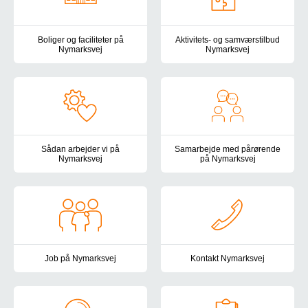
Boliger og faciliteter på
Aktivitets- og samværstilbud
Nymarksvej
Nymarksvej
Rammerne på Nymarksvej er tilrettelagt efter den nyeste viden på 
Aktivitets- og samværstilbud Ny
Sådan arbejder vi på
Samarbejde med pårørende
Nymarksvej
på Nymarksvej
På Nymarksvej arbejder vi dedikeret med at støtte hver enkelt bo
Som pårørende er du en af vore
Job på Nymarksvej
Kontakt Nymarksvej
Vil du arbejde på et højtspecialiseret botilbud? På Nymarksvej er d
Du er altid velkommen til at ko