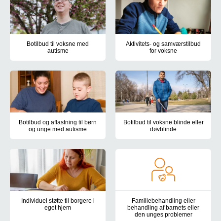
Botilbud til voksne med
Aktivitets- og samværstilbud
autisme
for voksne
Holmehøj i Ringe, Kirkevej i Kværndrup og Nymarksvej i Frederi
Centrumværkstedet, Nymarksvej 
Botilbud og aflastning til børn
Botilbud til voksne blinde eller
og unge med autisme
døvblinde
Autismecenter Syddanmark har døgntilbud til børn og unge med au
Autismecenter Syddanmarks boti
Individuel støtte til borgere i
Familiebehandling eller
eget hjem
behandling af barnets eller
den unges problemer
Botilbuddene Holmehøj, Kirkevej og Teglgårdsparken tilbyder støtte