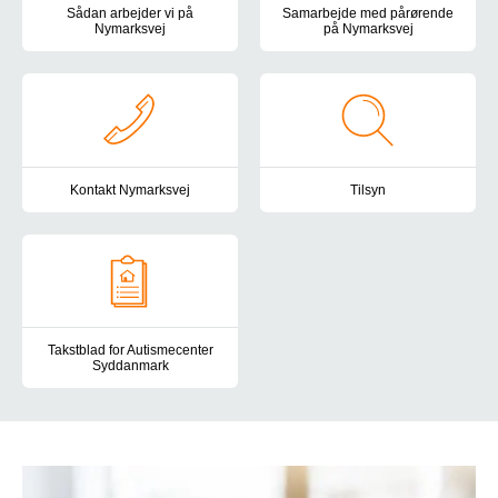
Sådan arbejder vi på
Samarbejde med pårørende
Nymarksvej
på Nymarksvej
På Nymarksvej arbejder vi dedikeret med at støtte hver enkelt bo
Som pårørende er du en af vore
Kontakt Nymarksvej
Tilsyn
Du er altid velkommen til at kontakte os på Nymarksvej. Her finde
Autismecenter Syddanmark er und
Takstblad for Autismecenter
Syddanmark
Her finder du taksterne for Autismecenter Syddanmark.