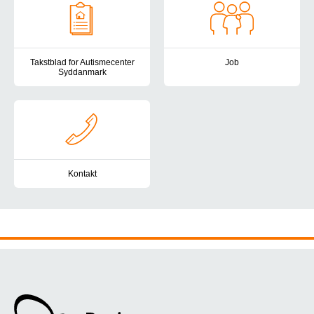
Takstblad for Autismecenter
Job
Syddanmark
Har du lyst, gejst og kompetenc
Her finder du taksterne for Autismecenter Syddanmark.
Kontakt
Du er altid velkommen til at kontakte Autismecenter Syddanmark. H