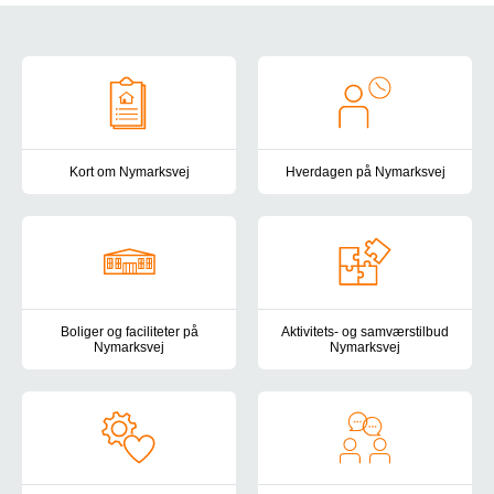
Om Nymarksvej
Kort om Nymarksvej
Hverdagen på Nymarksvej
Her kan du læse helt kort om Nymarksvej, vores målgruppe og vo
Vi lægger stor vægt på, at hve
Boliger og faciliteter på
Aktivitets- og samværstilbud
Nymarksvej
Nymarksvej
Rammerne på Nymarksvej er tilrettelagt efter den nyeste viden på 
Aktivitets- og samværstilbud Ny