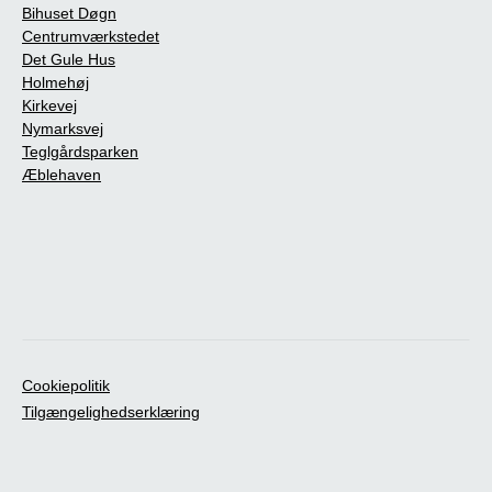
Bihuset Døgn
Centrumværkstedet
Det Gule Hus
Holmehøj
Kirkevej
Nymarksvej
Teglgårdsparken
Æblehaven
Cookiepolitik
Tilgængelighedserklæring