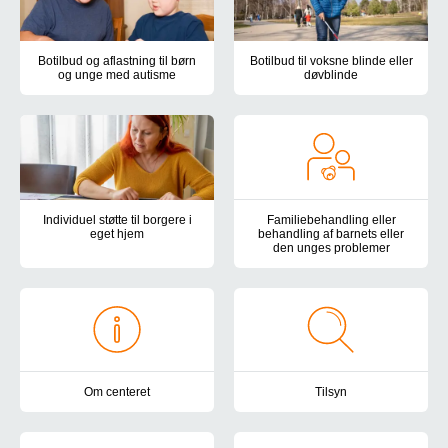
Botilbud og aflastning til børn
Botilbud til voksne blinde eller
og unge med autisme
døvblinde
Autismecenter Syddanmark har døgntilbud til børn og unge med au
Autismecenter Syddanmarks boti
Individuel støtte til borgere i
Familiebehandling eller
eget hjem
behandling af barnets eller
den unges problemer
Botilbuddene Holmehøj, Kirkevej og Teglgårdsparken tilbyder støtte
Vi tilbyder en forebyggende og 
Om centeret
Tilsyn
Autismecenter Syddanmark har botilbud, samvær- og aktivitetstilbud
Autismecenter Syddanmark er und