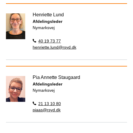
Henriette Lund
Afdelingsleder
Nymarksvej
40 19 73 77
henriette.lund@rsyd.dk
Pia Annette Staugaard
Afdelingsleder
Nymarksvej
21 13 10 80
piaas@rsyd.dk