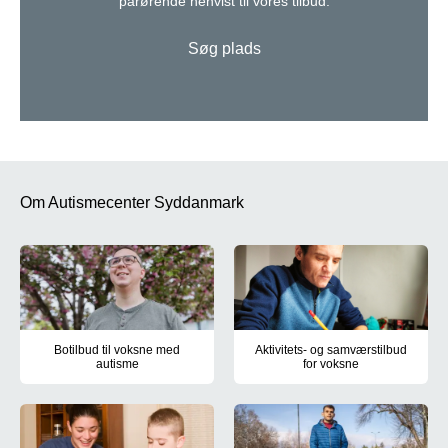
pårørende henvist til vores tilbud.
Søg plads
Om Autismecenter Syddanmark
Botilbud til voksne med
Aktivitets- og samværstilbud
autisme
for voksne
Holmehøj i Ringe, Kirkevej i Kværndrup og Nymarksvej i Frederi
Centrumværkstedet, Nymarksvej 