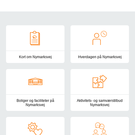
Om Nymarksvej
Kort om Nymarksvej
Hverdagen på Nymarksvej
Her kan du læse helt kort om Nymarksvej, vores målgruppe og vo
Vi lægger stor vægt på, at hve
Boliger og faciliteter på
Aktivitets- og samværstilbud
Nymarksvej
Nymarksvej
Rammerne på Nymarksvej er tilrettelagt efter den nyeste viden på 
Aktivitets- og samværstilbud Ny