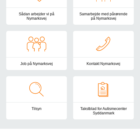
Sådan arbejder vi på
Samarbejde med pårørende
Nymarksvej
på Nymarksvej
På Nymarksvej arbejder vi dedikeret med at støtte hver enkelt bo
Som pårørende er du en af vore
Job på Nymarksvej
Kontakt Nymarksvej
Vil du arbejde på et højtspecialiseret botilbud? På Nymarksvej er d
Du er altid velkommen til at ko
Tilsyn
Takstblad for Autismecenter
Syddanmark
Autismecenter Syddanmark er underlagt tilsyn fra flere myndighed
Her finder du taksterne for Au