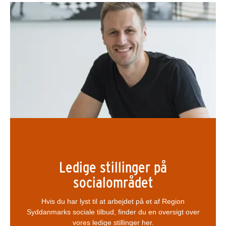
Ledige stillinger på
socialområdet
Hvis du har lyst til at arbejdet på et af Region
Syddanmarks sociale tilbud, finder du en oversigt over
vores ledige stillinger her.