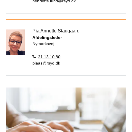
henriette.lund@rsyd.dk
Pia Annette Staugaard
Afdelingsleder
Nymarksvej
21 13 10 80
piaas@rsyd.dk