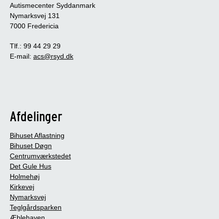
Autismecenter Syddanmark
Nymarksvej 131
7000 Fredericia
Tlf.: 99 44 29 29
E-mail:
acs@rsyd.dk
Afdelinger
Bihuset Aflastning
Bihuset Døgn
Centrumværkstedet
Det Gule Hus
Holmehøj
Kirkevej
Nymarksvej
Teglgårdsparken
Æblehaven