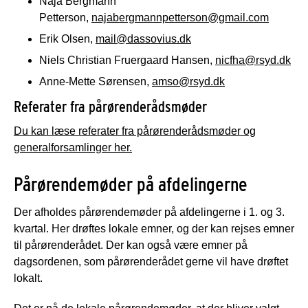
Naja Bergmann
Petterson,
najabergmannpetterson@gmail.com
Erik Olsen,
mail@dassovius.dk
Niels Christian Fruergaard Hansen,
nicfha@rsyd.dk
Anne-Mette Sørensen,
amso@rsyd.dk
Referater fra pårørenderådsmøder
Du kan læse referater fra pårørenderådsmøder og
generalforsamlinger her.
Pårørendemøder på afdelingerne
Der afholdes pårørendemøder på afdelingerne i 1. og 3.
kvartal. Her drøftes lokale emner, og der kan rejses emner
til pårørenderådet. Der kan også være emner på
dagsordenen, som pårørenderådet gerne vil have drøftet
lokalt.