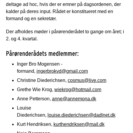
deltage ad hoc, hvis der er emner på dagsordenen, der
kalder på deres input. Rådet er konstitueret med en
formand og en sekretær.
Der afholdes møder i pårørenderådet to gange om året; i
2. og 4. kvartal.
Pårørenderådets medlemmer:
Inger Bro Mogensen -
formand,
ingerbrokvd@gmail.com
Christine Diederichsen,
cosmus@live.com
Grethe Wie Krog,
wiekrog@hotmail.com
Anne Petterson,
anne@annemona.dk
Louise
Diederichsen,
louise.diederichsen@dadlnet.dk
Kurt Hendriksen,
kurthendriksen@mail.dk