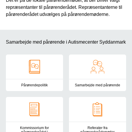
Det er på de lokale pårørendemøder, at der bliver valgt
repræsentanter til pårørenderådet. Repræsentanterne til
pårørenderådet udvælges på pårørendemøderne.
Samarbejde med pårørende i Autismecenter Syddanmark
Pårørendepolitik
Samarbejde med pårørende
Formålet med vores pårørendepolitik er primært at opretholde og
Som pårørende er du både en be
Kommissorium for
Referater fra