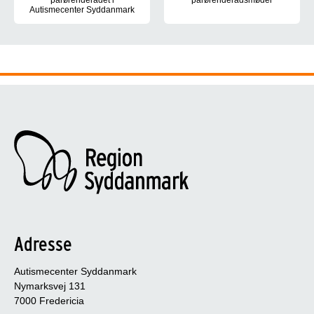
pårørenderådet i
pårørenderådsmøder
Autismecenter Syddanmark
Her kan du finde referater fra
Her kan du læse kommissoriet for pårørenderådet i Autismecent
Adresse
Autismecenter Syddanmark
Nymarksvej 131
7000 Fredericia