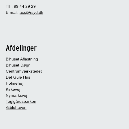
Tlf.: 99 44 29 29
E-mail:
acs@rsyd.dk
Afdelinger
Bihuset Aflastning
Bihuset Døgn
Centrumværkstedet
Det Gule Hus
Holmehøj
Kirkevej
Nymarksvej
Teglgårdsparken
Æblehaven